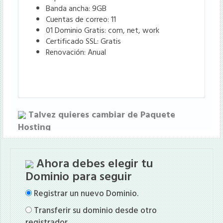
Banda ancha: 9GB
Cuentas de correo: 11
01 Dominio Gratis: com, net, work
Certificado SSL: Gratis
Renovación: Anual
Talvez quieres cambiar de Paquete
Hosting
64.00
USD$
Ahora debes elegir tu
Hosting Paquete Bronze
Dominio para seguir
Registrar un nuevo Dominio.
ELEGIR PLAN
Transferir su dominio desde otro
registrador.