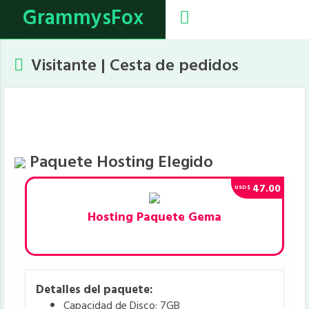
GrammysFox
Visitante | Cesta de pedidos
Carrito Compras
Confirmación
1
2
Datos Personales
Pagos
3
4
Paquete Hosting Elegido
47.00
USD$
Hosting Paquete Gema
Detalles del paquete:
Capacidad de Disco: 7GB