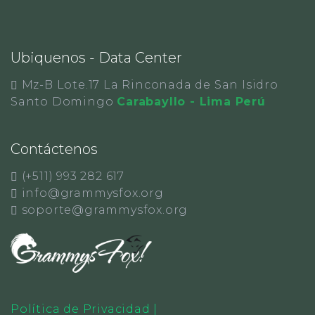
Ubiquenos - Data Center
Mz-B Lote.17 La Rinconada de San Isidro
Santo Domingo
Carabayllo - Lima Perú
Contáctenos
(+511) 993 282 617
info@grammysfox.org
soporte@grammysfox.org
Política de Privacidad
|