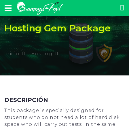
Hosting Gem Package
Inicio
Hosting
DESCRIPCIÓN
This package is specially designed for
students who do not need a lot of hard disk
space who will carry out tests; in the same