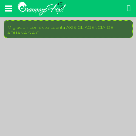
El registro se realizó con éxito, nueva cuenta
MASTER SEGURIDAD CORPORATIVA S.A.C.
Migración con éxito cuenta AXIS GL AGENCIA DE
ADUANA S.A.C.
Se unió con éxito H Y T SERVICIOS GENERALES
E.I.R.L
Se unió con éxito MEGACENTRO LURÍN S.A.C.
Se unió con éxito CORPORACION ALESVA SAC
El registro se realizó con éxito, nueva cuenta CAP
SERVICE TOURS EIRL