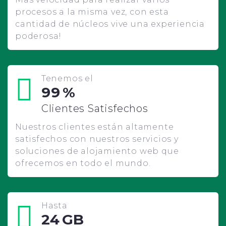
procesos a la misma vez, con esta
cantidad de núcleos vive una experiencia
poderosa!
Tenemos el
99
%
Clientes Satisfechos
Nuestros clientes están altamente
satisfechos con nuestros servicios y
soluciones de alojamiento web que
ofrecemos en todo el mundo.
Hasta
24
GB