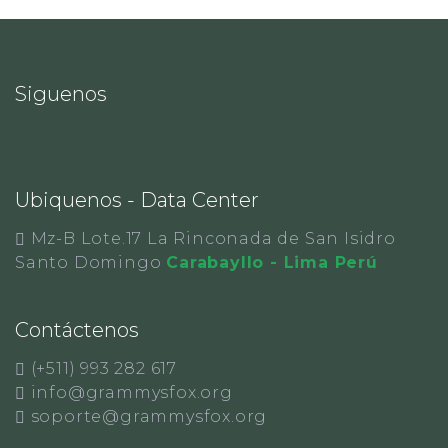
Siguenos
Ubiquenos - Data Center
Mz-B Lote.17 La Rinconada de San Isidro
Santo Domingo
Carabayllo - Lima Perú
Contáctenos
(+511) 993 282 617
info@grammysfox.org
soporte@grammysfox.org