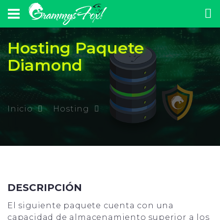
Hosting Paquete
Diamond
Inicio
Hosting
DESCRIPCIÓN
El siguiente paquete cuenta con una
capacidad de almacenamiento superior a los