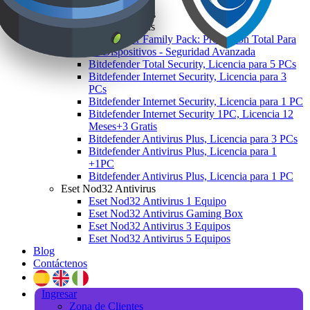
Antivirus
Kaspersky Anti-Virus
Bitdefender Antivirus
Bitdefender Family Pack: Protección Total Para
15 Dispositivos - Seguridad Avanzada
Bitdefender Total Security, Licencia para 5 PCs
Bitdefender Internet Security, Licencia para 3
PCs
Bitdefender Internet Security, Licencia para 1 PC
Bitdefender Internet Security 1PC, Licencia 12
Meses+3 Gratis
Bitdefender Antivirus Plus, Licencia para 3 PCs
Bitdefender Antivirus Plus, Licencia para 1
+1PC
Bitdefender Antivirus Plus, Licencia para 1 PC
Eset Nod32 Antivirus
Eset Nod32 Antivirus 1 Equipo
Eset Nod32 Antivirus Gaming Box
Eset Nod32 Antivirus 3 Equipos
Eset Nod32 Antivirus 5 Equipos
Blog
Contáctenos
Ingresar
Zona de Clientes