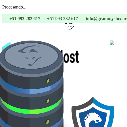
Procesando...
+51 993 282 617
+51 993 282 617
info@grammysfox.or
Inicio
Nosotros
Hosting
Paquete Gema
Paquete Bronze
Paquete Silver
Paquete Gold
Paquete Diamond
Paq Prueba
Soporte
Migraciones